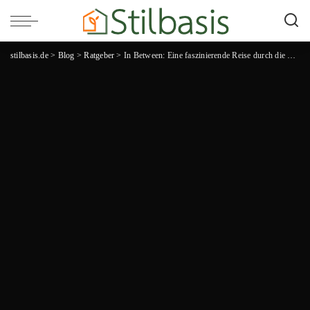
stilbasis.de
>
Blog
>
Ratgeber
>
In Between: Eine faszinierende Reise durch die Zwischenräume des Lebens