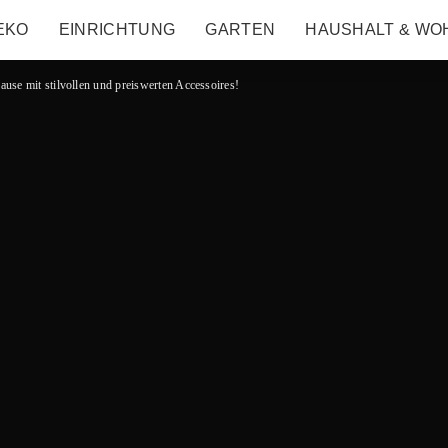
EKO
EINRICHTUNG
GARTEN
HAUSHALT & WO
use mit stilvollen und preiswerten Accessoires!