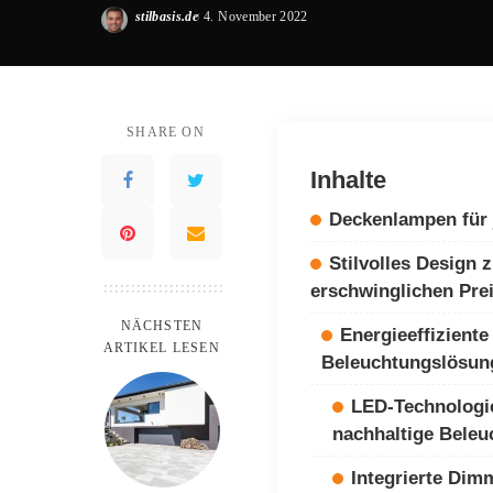
stilbasis.de
4. November 2022
Posted
by
SHARE ON
Inhalte
Deckenlampen für
Stilvolles Design 
erschwinglichen Pre
NÄCHSTEN
Energieeffiziente
ARTIKEL LESEN
Beleuchtungslösun
LED-Technologie
nachhaltige Beleu
Integrierte Dim