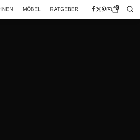
0
HNEN
MÖBEL
RATGEBER