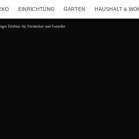
EKO
EINRICHTUNG
GARTEN
HAUSHALT & WO
rtiges Erlebnis für Freidenker und Genießer