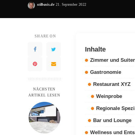
stilbasis.de
21. September 2022
Posted
by
SHARE ON
Inhalte
Zimmer und Suite
Gastronomie
Restaurant XYZ
NÄCHSTEN
ARTIKEL LESEN
Weinprobe
Regionale Spezi
Bar und Lounge
Wellness und Ent