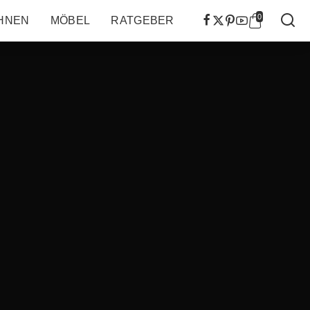
0
HNEN
MÖBEL
RATGEBER