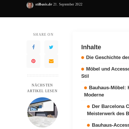
stilbasis.de
21. September 2022
Posted
by
SHARE ON
Inhalte
Die Geschichte de
Möbel und Accesso
Stil
NÄCHSTEN
Bauhaus-Möbel: K
ARTIKEL LESEN
Moderne
Der Barcelona C
Meisterwerk des 
Bauhaus-Access