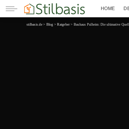
HOME
D
stilbasis.de
>
Blog
>
Ratgeber
>
Bauhaus Pulheim: Die ultimative Quell