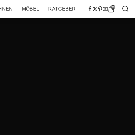
0
HNEN
MÖBEL
RATGEBER