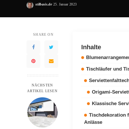
stilbasis.de
25. Januar 2023
Posted
by
SHARE ON
Inhalte
Blumenarrangeme
Tischläufer und T
Serviettenfalttec
NÄCHSTEN
ARTIKEL LESEN
Origami-Serviet
Klassische Serv
Tischdekoration 
Anlässe