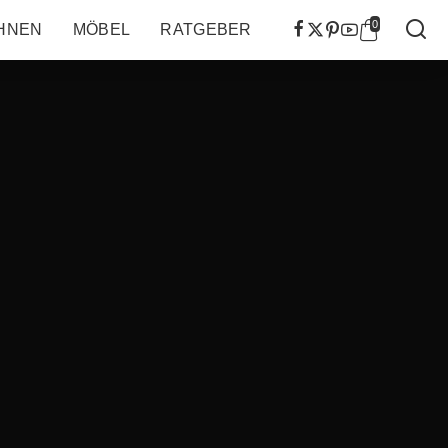
0
HNEN
MÖBEL
RATGEBER