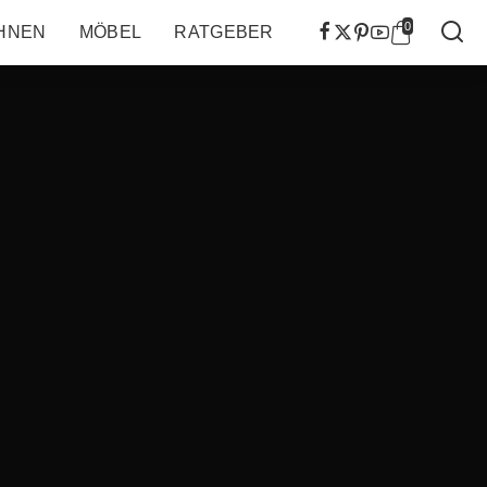
0
HNEN
MÖBEL
RATGEBER