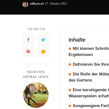
stilbasis.de
27. Oktober 2023
Posted
by
SHARE ON
Inhalte
Mit kleinen Schrit
Ergebnissen
Definieren Sie Ihr
NÄCHSTEN
Die Rolle der Möbe
ARTIKEL LESEN
des Gartens
Eine beruhigende 
Wasserspielen schaf
Ausgewogene Farb