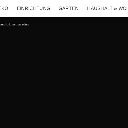
EKO
EINRICHTUNG
GARTEN
HAUSHALT & WO
 zum Blumenparadies