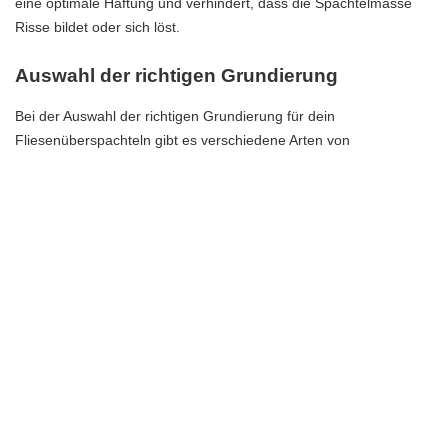
eine optimale Haftung und verhindert, dass die Spachtelmasse
Risse bildet oder sich löst.
Auswahl der richtigen Grundierung
Bei der Auswahl der richtigen Grundierung für dein
Fliesenüberspachteln gibt es verschiedene Arten von
Grundierungen, die du berücksichtigen solltest. Jede Art von
Grundierung hat ihre eigenen Eigenschaften und Vorteile, die sich
auf die Haftung der Spachtelmasse auswirken können.
Um eine optimale Haftung der Spachtelmasse zu gewährleisten,
ist es wichtig, die richtige Grundierung für deinen spezifischen
Untergrund auszuwählen. Hier sind einige Arten von
Grundierungen, die du in Betracht ziehen kannst:
Acryl-Grundierung:
Diese Grundierung eignet sich gut für
poröse Untergründe wie Beton oder Gipskartonplatten. Sie
verbessert die Haftung der Spachtelmasse und sorgt für eine