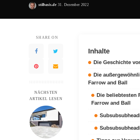
stilbasis.de
31. Dezember 2022
Posted
by
SHARE ON
Inhalte
Die Geschichte vo
Die außergewöhnli
Farrow and Ball
NÄCHSTEN
Die beliebtesten
ARTIKEL LESEN
Farrow and Ball
Subsubsubhead
Subsubsubhead