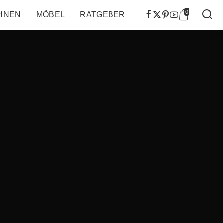
0
HNEN
MÖBEL
RATGEBER