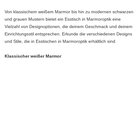
Von klassischem weißem Marmor bis hin zu modernen schwarzen
und grauen Mustern bietet ein Esstisch in Marmoroptik eine
Vielzahl von Designoptionen, die deinem Geschmack und deinem
Einrichtungsstil entsprechen. Erkunde die verschiedenen Designs
und Stile, die in Esstischen in Marmoroptik erhältlich sind.
Klassischer weißer Marmor
Entdecke die zeitlose Schönheit eines Esstisches in Marmoroptik
in Weiß, der jedem Essbereich Eleganz und Raffinesse verleiht.
Erfahre mehr über die verschiedenen Oberflächen und Muster,
die in klassischen weißen Marmoroptik-Designs erhältlich sind.
Polierter Glanz
Ein polierter Glanz auf einem Esstisch in Marmoroptik in Weiß
schafft eine glatte und glänzende Oberfläche, die das Licht
reflektiert und deinem Essbereich einen luxuriösen Touch verleiht.