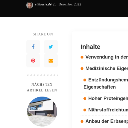
stilbasis.de
23. Dezember 2022
Posted
by
SHARE ON
Inhalte
Verwendung in de
Medizinische Eige
Entzündungshe
NÄCHSTEN
Eigenschaften
ARTIKEL LESEN
Hoher Proteingeh
Nährstoffreichtu
Anbau der Erbsenp