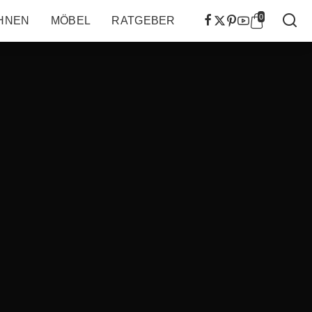
0
HNEN
MÖBEL
RATGEBER