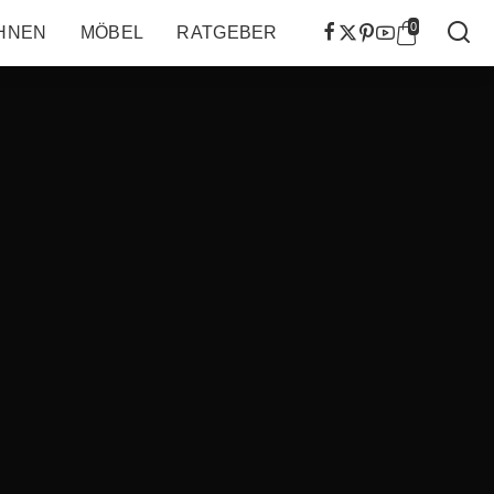
0
HNEN
MÖBEL
RATGEBER