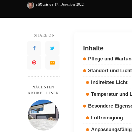
stilbasis.de
17. Dezember 2022
Posted
by
SHARE ON
Inhalte
Pflege und Wartun
Standort und Lich
Indirektes Licht
NÄCHSTEN
ARTIKEL LESEN
Temperatur und L
Besondere Eigens
Luftreinigung
Anpassungsfähigk