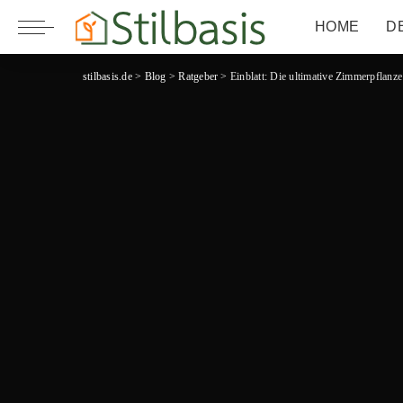
HOME
D
stilbasis.de
>
Blog
>
Ratgeber
>
Einblatt: Die ultimative Zimmerpflanz