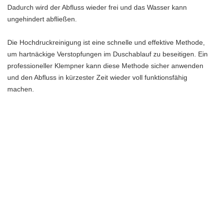
Dadurch wird der Abfluss wieder frei und das Wasser kann
ungehindert abfließen.
Die Hochdruckreinigung ist eine schnelle und effektive Methode,
um hartnäckige Verstopfungen im Duschablauf zu beseitigen. Ein
professioneller Klempner kann diese Methode sicher anwenden
und den Abfluss in kürzester Zeit wieder voll funktionsfähig
machen.
Wenn du mit hartnäckigen Verstopfungen im Duschablauf zu
kämpfen hast, solltest du einen professionellen Klempner
kontaktieren und eine Hochdruckreinigung in Betracht ziehen.
Damit kannst du sicherstellen, dass dein Abfluss wieder frei fließt
und du ein angenehmes Duscherlebnis hast.
Chemische Reinigungsmittel
In einigen Fällen kann es notwendig sein, chemische
Reinigungsmittel zu verwenden, um hartnäckige Verstopfungen