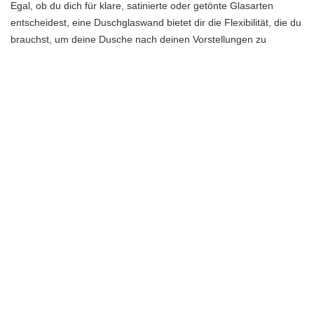
Egal, ob du dich für klare, satinierte oder getönte Glasarten
entscheidest, eine Duschglaswand bietet dir die Flexibilität, die du
brauchst, um deine Dusche nach deinen Vorstellungen zu
gestalten.
Häufig gestellte Fragen
Was sind die Vorteile einer Duschglaswand?
Eine Duschglaswand bietet viele Vorteile für Ihr Badezimmer. Sie
verleiht Ihrem Raum einen modernen und eleganten Look.
Zudem ist sie leicht zu reinigen und zu pflegen. Sie verhindert das
Spritzen von Wasser während des Duschens und sorgt dafür,
dass Ihr Badezimmer trocken und sauber bleibt. Eine
maßgeschneiderte Duschglaswand kann auch eine barrierefreie
Dusche schaffen und Ihnen die gewünschte Privatsphäre bieten.
Welche Designoptionen stehen für Duschglaswände zur
Verfügung?
Es gibt eine Vielzahl von Designoptionen für Duschglaswände. Sie