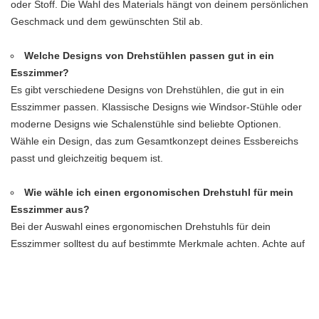
oder Stoff. Die Wahl des Materials hängt von deinem persönlichen
Geschmack und dem gewünschten Stil ab.
Welche Designs von Drehstühlen passen gut in ein
Esszimmer?
Es gibt verschiedene Designs von Drehstühlen, die gut in ein
Esszimmer passen. Klassische Designs wie Windsor-Stühle oder
moderne Designs wie Schalenstühle sind beliebte Optionen.
Wähle ein Design, das zum Gesamtkonzept deines Essbereichs
passt und gleichzeitig bequem ist.
Wie wähle ich einen ergonomischen Drehstuhl für mein
Esszimmer aus?
Bei der Auswahl eines ergonomischen Drehstuhls für dein
Esszimmer solltest du auf bestimmte Merkmale achten. Achte auf
eine verstellbare Sitzhöhe, eine gute Rückenstütze und
Armlehnen. Probiere den Stuhl vor dem Kauf aus, um
sicherzustellen, dass er bequem ist und dir eine angenehme
Sitzposition ermöglicht.