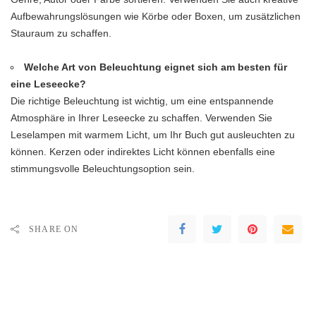
Aufbewahrungslösungen wie Körbe oder Boxen, um zusätzlichen
Stauraum zu schaffen.
Welche Art von Beleuchtung eignet sich am besten für
eine Leseecke?
Die richtige Beleuchtung ist wichtig, um eine entspannende
Atmosphäre in Ihrer Leseecke zu schaffen. Verwenden Sie
Leselampen mit warmem Licht, um Ihr Buch gut ausleuchten zu
können. Kerzen oder indirektes Licht können ebenfalls eine
stimmungsvolle Beleuchtungsoption sein.
SHARE ON
PREVIOUS ARTICLE
NEXT ARTICLE
Kachelofen Modern: Die
Die ultimative Lösung für mehr
perfekte Verschmelzung von
Stauraum: Billy Regal Türen
Tradition und Innovation