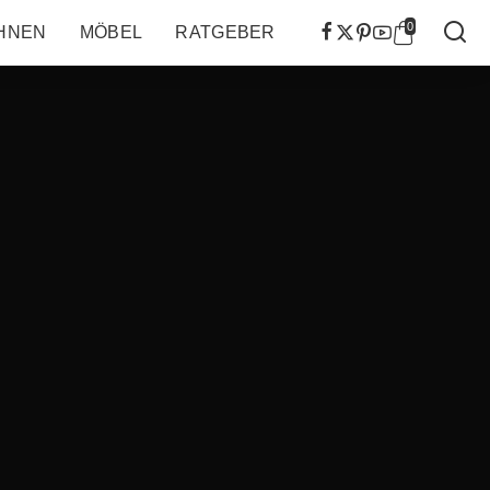
0
HNEN
MÖBEL
RATGEBER