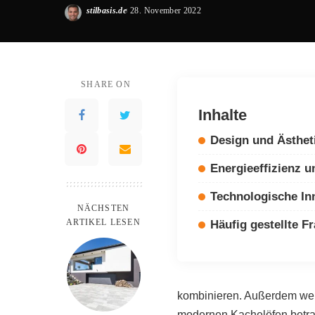
stilbasis.de
28. November 2022
Posted
by
SHARE ON
Inhalte
Design und Ästhet
Energieeffizienz u
Technologische In
NÄCHSTEN
ARTIKEL LESEN
Häufig gestellte F
kombinieren. Außerdem werd
modernen Kachelöfen betrac