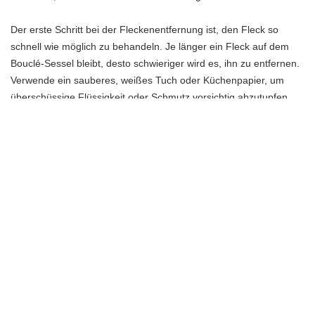
Der erste Schritt bei der Fleckenentfernung ist, den Fleck so
schnell wie möglich zu behandeln. Je länger ein Fleck auf dem
Bouclé-Sessel bleibt, desto schwieriger wird es, ihn zu entfernen.
Verwende ein sauberes, weißes Tuch oder Küchenpapier, um
überschüssige Flüssigkeit oder Schmutz vorsichtig abzutupfen.
Reibe nicht auf den Fleck, da dies das Material beschädigen
könnte.
Um hartnäckige Flecken zu entfernen, kannst du eine milde
Seifenlösung verwenden. Mische warmes Wasser mit einer
kleinen Menge mildem Flüssigwaschmittel. Tauche ein sauberes
Tuch in die Seifenlösung und drücke es leicht aus, um
überschüssige Feuchtigkeit zu entfernen. Tupfe vorsichtig auf den
Fleck, bis er sich löst. Achte darauf, den Sessel nicht zu
durchnässen, da dies zu Schäden führen kann.
Wenn du einen öligen Fleck auf deinem Bouclé-Sessel hast,