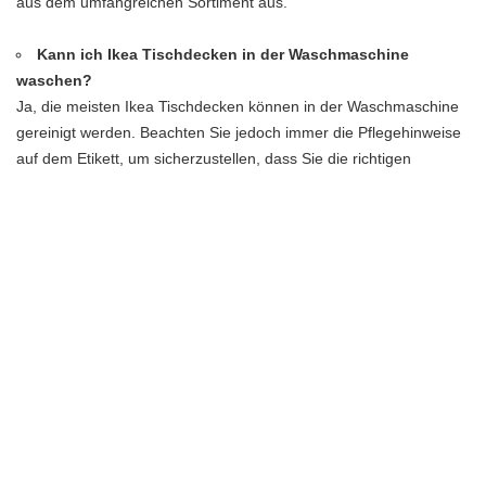
aus dem umfangreichen Sortiment aus.
Kann ich Ikea Tischdecken in der Waschmaschine
waschen?
Ja, die meisten Ikea Tischdecken können in der Waschmaschine
gereinigt werden. Beachten Sie jedoch immer die Pflegehinweise
auf dem Etikett, um sicherzustellen, dass Sie die richtigen
Waschanweisungen befolgen.
SHARE ON
PREVIOUS ARTICLE
NEXT ARTICLE
Der beeindruckende Blauregen-
Der Bouclé-Sessel: Zeitloser
Baum: 10 Gründe, warum er Ihr
Komfort und stilvolles Design
Gartenjuwel sein sollte