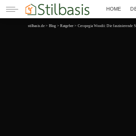
HOME
D
stilbasis.de
>
Blog
>
Ratgeber
>
Ceropegia Woodii: Die faszinierende S