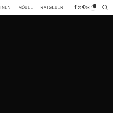
0
HNEN
MÖBEL
RATGEBER