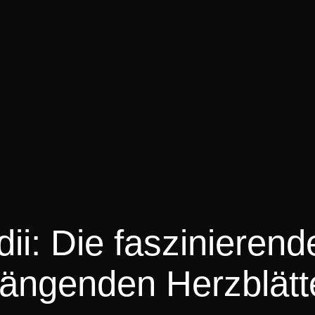
i: Die faszinierend
hängenden Herzblätt