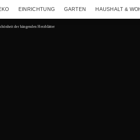
EKO
EINRICHTUNG
GARTEN
HAUSHALT & WO
chönheit der hängenden Herzblätter