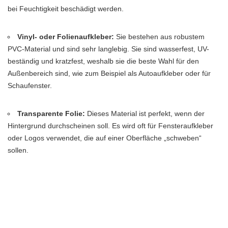
bei Feuchtigkeit beschädigt werden.
Vinyl- oder Folienaufkleber:
Sie bestehen aus robustem
PVC-Material und sind sehr langlebig. Sie sind wasserfest, UV-
beständig und kratzfest, weshalb sie die beste Wahl für den
Außenbereich sind, wie zum Beispiel als Autoaufkleber oder für
Schaufenster.
Transparente Folie:
Dieses Material ist perfekt, wenn der
Hintergrund durchscheinen soll. Es wird oft für Fensteraufkleber
oder Logos verwendet, die auf einer Oberfläche „schweben“
sollen.
Spezialmaterialien:
Viele Anbieter haben auch besondere
Materialien im Sortiment, wie beispielsweise ablösbare Folien, die
keine Rückstände hinterlassen, oder 3D-Doming-Aufkleber, die
eine gewölbte, glänzende Oberfläche haben.