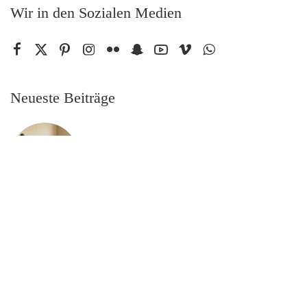
Wir in den Sozialen Medien
Neueste Beiträge
Ruhe und Stil mit antiken Buddhafiguren im
Wohnbereich
30. Juli 2026
Daunenbettdecken und Biber Bettwäsche:
Warum Ferienhäuser auf Sylt eine eigene
Bettausstattung brauchen
21. Juli 2026
Maler in Goldbach: Worauf du achten