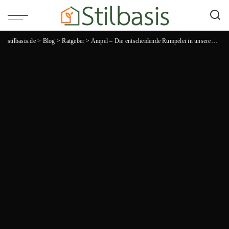
stilbasis.de
>
Blog
>
Ratgeber
>
Ampel – Die entscheidende Rumpelei in unserem Alltag!