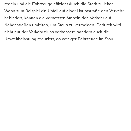
regeln und die Fahrzeuge effizient durch die Stadt zu leiten.
Wenn zum Beispiel ein Unfall auf einer Hauptstraße den Verkehr
behindert, können die vernetzten Ampeln den Verkehr auf
Nebenstraßen umleiten, um Staus zu vermeiden. Dadurch wird
nicht nur der Verkehrsfluss verbessert, sondern auch die
Umweltbelastung reduziert, da weniger Fahrzeuge im Stau
stehen und unnötig Abgase produzieren.
Integration von Ampeln in autonome
Fahrzeuge
Die Integration von Ampeln in autonome Fahrzeuge ist ein
aufregendes und vielversprechendes Thema, das die Zukunft des
Verkehrs revolutionieren könnte. Es gibt jedoch einige
Herausforderungen und gleichzeitig viele Möglichkeiten, die es zu
beachten gilt.
Eine der größten Herausforderungen bei der Integration von
Ampeln in autonome Fahrzeuge besteht darin, eine zuverlässige