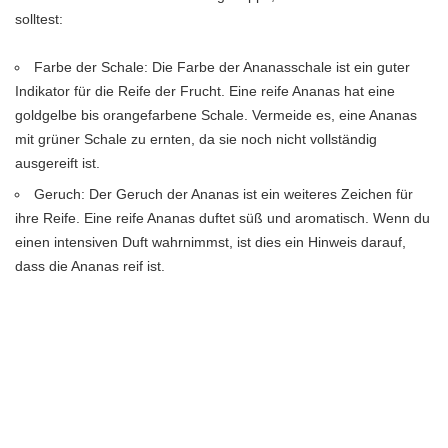
solltest:
Farbe der Schale: Die Farbe der Ananasschale ist ein guter
Indikator für die Reife der Frucht. Eine reife Ananas hat eine
goldgelbe bis orangefarbene Schale. Vermeide es, eine Ananas
mit grüner Schale zu ernten, da sie noch nicht vollständig
ausgereift ist.
Geruch: Der Geruch der Ananas ist ein weiteres Zeichen für
ihre Reife. Eine reife Ananas duftet süß und aromatisch. Wenn du
einen intensiven Duft wahrnimmst, ist dies ein Hinweis darauf,
dass die Ananas reif ist.
Drucktest: Du kannst auch einen Drucktest durchführen, um
die Reife der Ananas zu überprüfen. Drücke sanft auf die Schale
der Ananas. Wenn sie leicht nachgibt und sich weich anfühlt, ist
sie reif. Wenn sie zu hart ist, ist sie noch nicht vollständig
ausgereift.
Es ist wichtig, den richtigen Zeitpunkt für die Ernte abzuwarten,