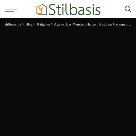
stilbasis.de
>
Blog
>
Ratgeber
>
Agave: Das Wunderpflanze mit süßem Geheimnis – Alles, was du über die vielseitige Agave wissen musst!