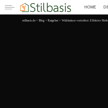
HOME
D
stilbasis.de
>
Blog
>
Ratgeber
>
Wühlmäuse vertreiben: Effektive Meth