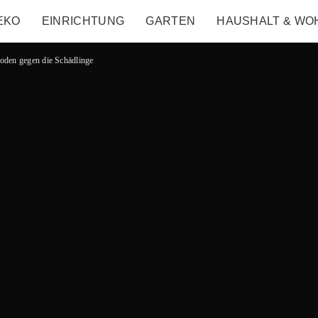
EKO
EINRICHTUNG
GARTEN
HAUSHALT & WO
oden gegen die Schädlinge