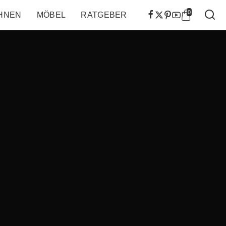
0
HNEN
MÖBEL
RATGEBER