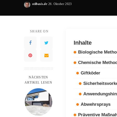
stilbasis.de
26. Oktober 2023
Posted
by
SHARE ON
Inhalte
Biologische Meth
Chemische Metho
Giftköder
NÄCHSTEN
ARTIKEL LESEN
Sicherheitsvor
Anwendungshin
Abwehrsprays
Präventive Maßna