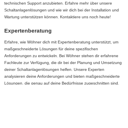
technischen Support anzubieten. Erfahre mehr über unsere
Schaltanlagenlösungen und wie wir dich bei der Installation und
Wartung unterstützen können. Kontaktiere uns noch heute!
Expertenberatung
Erfahre, wie Wöhner dich mit Expertenberatung unterstützt, um
maßgeschneiderte Lösungen für deine spezifischen
Anforderungen zu entwickeln. Bei Wöhner stehen dir erfahrene
Fachleute zur Verfügung, die dir bei der Planung und Umsetzung
deiner Schaltanlagenlösungen helfen. Unsere Experten
analysieren deine Anforderungen und bieten maßgeschneiderte
Lösungen, die genau auf deine Bedürfnisse zugeschnitten sind.
Unsere Expertenberatung umfasst eine umfassende Bewertung
deiner Anforderungen und eine detaillierte Analyse deiner
aktuellen Schaltanlagen. Wir helfen dir, die besten Lösungen zu
finden, um deine Effizienz zu steigern und Kosten zu sparen. Mit
unserer langjährigen Erfahrung und unserem umfangreichen