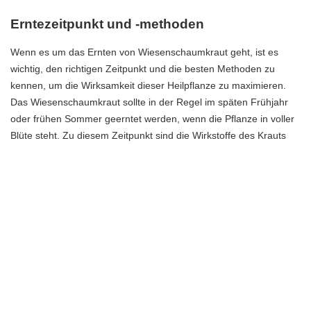
Erntezeitpunkt und -methoden
Wenn es um das Ernten von Wiesenschaumkraut geht, ist es
wichtig, den richtigen Zeitpunkt und die besten Methoden zu
kennen, um die Wirksamkeit dieser Heilpflanze zu maximieren.
Das Wiesenschaumkraut sollte in der Regel im späten Frühjahr
oder frühen Sommer geerntet werden, wenn die Pflanze in voller
Blüte steht. Zu diesem Zeitpunkt sind die Wirkstoffe des Krauts
am konzentriertesten.
Um das Wiesenschaumkraut zu ernten, solltest du am besten
eine Schere oder ein Messer verwenden, um die Blüten und
Blätter abzuschneiden. Achte darauf, nur die oberen Teile der
Pflanze zu ernten, um das Wachstum und die Regeneration zu
unterstützen. Nachdem du das Kraut geerntet hast, kannst du es
an einem kühlen, trockenen Ort trocknen lassen, bevor du es für
verschiedene Anwendungen verwendest.