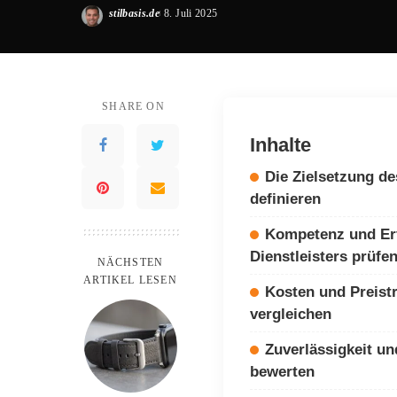
stilbasis.de
8. Juli 2025
Posted
by
SHARE ON
Inhalte
Die Zielsetzung de
definieren
Kompetenz und Er
Dienstleisters prüfe
NÄCHSTEN
ARTIKEL LESEN
Kosten und Preist
vergleichen
Zuverlässigkeit u
bewerten