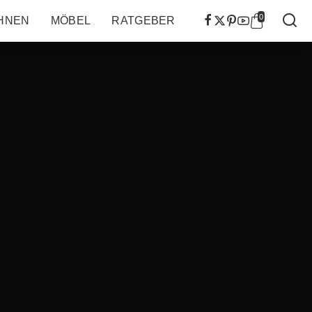
0
HNEN
MÖBEL
RATGEBER