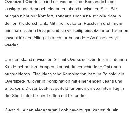
Oversized-Oberteile sind ein wesentlicher Bestandteil des
lässigen und dennoch eleganten skandinavischen Stils. Sie
bringen nicht nur Komfort, sondern auch eine stilvolle Note in
deinen Kleiderschrank. Mit ihrer lockeren Passform und ihrem
minimalistischen Design sind sie vielseitig einsetzbar und können
sowohl für den Alltag als auch für besondere Anlässe gestylt
werden.
Um den skandinavischen Stil mit Oversized-Oberteilen in deinen
Kleiderschrank zu bringen, kannst du verschiedene Optionen
ausprobieren. Eine klassische Kombination ist zum Beispiel ein
Oversized-Pullover in Kombination mit einer engen Jeans und
Sneakern. Dieser Look ist perfekt für einen entspannten Tag in
der Stadt oder für ein Treffen mit Freunden.
Wenn du einen eleganteren Look bevorzugst, kannst du ein
Oversized-Hemd mit einer schmal geschnittenen Hose und
Absatzschuhen kombinieren. Dies verleiht dir einen schicken und
dennoch lässigen Look, der sich sowohl für das Büro als auch für