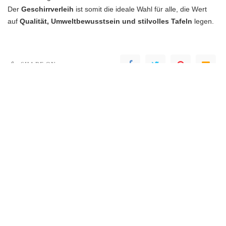
Der
Geschirrverleih
ist somit die ideale Wahl für alle, die Wert
auf
Qualität,
Umweltbewusstsein
und stilvolles Tafeln
legen.
SHARE ON
PREVIOUS ARTICLE
NEXT ARTICLE
Spiegelschrank im Bad –
Esstische ausziehbar: 5
Funktion trifft auf Design
praktische Tipps für
unterschiedliche
Wohnsituationen
Leave a Reply
Deine E-Mail-Adresse wird nicht veröffentlicht.
Erforderliche Felder sind
mit
*
markiert