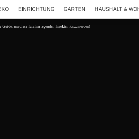
EKO
EINRICHTUNG
GARTEN
HAUSHALT & WO
ive Guide, um diese furchterregenden Insekten loszuwerden!