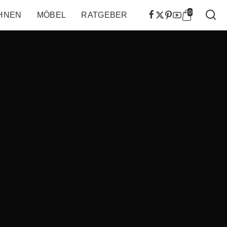
0
HNEN
MÖBEL
RATGEBER