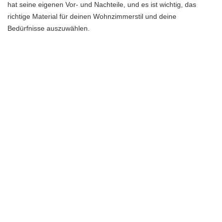
hat seine eigenen Vor- und Nachteile, und es ist wichtig, das
richtige Material für deinen Wohnzimmerstil und deine
Bedürfnisse auszuwählen.
Ein schwarzer Couchtisch aus Holz verleiht deinem Wohnzimmer
eine warme und natürliche Atmosphäre. Holz ist ein zeitloses
Material, das sich gut in verschiedene Einrichtungsstile einfügt. Es
ist robust und langlebig, aber gleichzeitig anfällig für Kratzer und
Flecken. Mit der richtigen Pflege kann ein Holztisch jedoch
jahrelang schön aussehen.
Ein schwarzer Couchtisch aus Glas wirkt elegant und modern.
Glas verleiht deinem Wohnzimmer ein luftiges und leichtes
Ambiente. Es reflektiert das Licht und lässt den Raum größer
wirken. Allerdings ist Glas empfindlich gegenüber Kratzern und
Fingerabdrücken. Es erfordert regelmäßige Reinigung und
Vorsicht beim Umgang, um Schäden zu vermeiden.
Ein schwarzer Couchtisch aus Metall ist eine robuste und