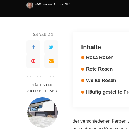
stilbasis.de
3. Juni 2023
Posted
by
SHARE ON
Inhalte
Rosa Rosen
Rote Rosen
Weiße Rosen
NÄCHSTEN
ARTIKEL LESEN
Häufig gestellte F
der verschiedenen Farben 
verschiedenen Kontexten e