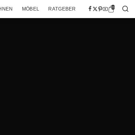
0
HNEN
MÖBEL
RATGEBER