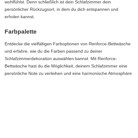
wohlfühlst. Denn schließlich ist dein Schlafzimmer dein
persönlicher Rückzugsort, in dem du dich entspannen und
erholen kannst.
Farbpalette
Entdecke die vielfältigen Farboptionen von Renforce-Bettwäsche
und erfahre, wie du die Farben passend zu deiner
Schlafzimmerdekoration auswählen kannst. Mit Renforce-
Bettwäsche hast du die Möglichkeit, deinem Schlafzimmer eine
persönliche Note zu verleihen und eine harmonische Atmosphäre
zu schaffen.
Die Farbpalette von Renforce-Bettwäsche umfasst eine breite
Auswahl an Farben, von sanften Pastelltönen bis hin zu
lebendigen und kräftigen Farben. Du kannst dich für eine Farbe
entscheiden, die bereits in deiner Schlafzimmerdekoration
vorkommt, um einen einheitlichen Look zu schaffen, oder du
kannst dich für einen Kontrast entscheiden, um Akzente zu