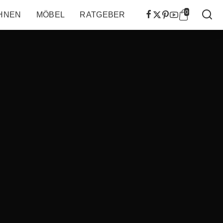
0
HNEN
MÖBEL
RATGEBER