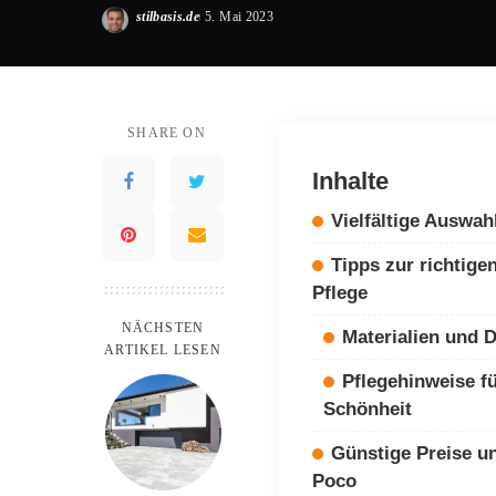
stilbasis.de
5. Mai 2023
Posted
by
SHARE ON
Inhalte
Vielfältige Auswah
Tipps zur richtig
Pflege
NÄCHSTEN
Materialien und 
ARTIKEL LESEN
Pflegehinweise f
Schönheit
Günstige Preise u
Poco