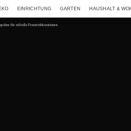
EKO
EINRICHTUNG
GARTEN
HAUSHALT & WO
chen für stilvolle Fensterdekorationen