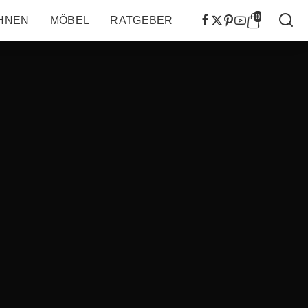
0
HNEN
MÖBEL
RATGEBER