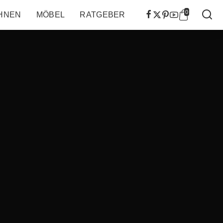
0
HNEN
MÖBEL
RATGEBER