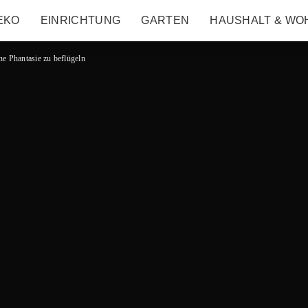
EKO
EINRICHTUNG
GARTEN
HAUSHALT & WO
ne Phantasie zu beflügeln