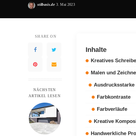
stilbasis.de
3. Mai 2023
Posted
by
SHARE ON
Inhalte
Kreatives Schreib
Malen und Zeichn
Ausdrucksstarke
NÄCHSTEN
ARTIKEL LESEN
Farbkontraste
Farbverläufe
Kreative Kompos
Handwerkliche Pro