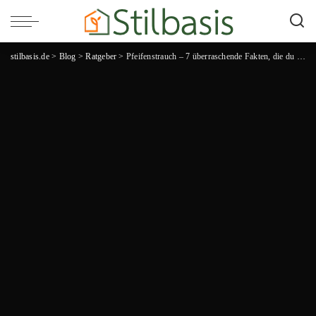
stilbasis.de
>
Blog
>
Ratgeber
>
Pfeifenstrauch – 7 überraschende Fakten, die du kennen solltest!