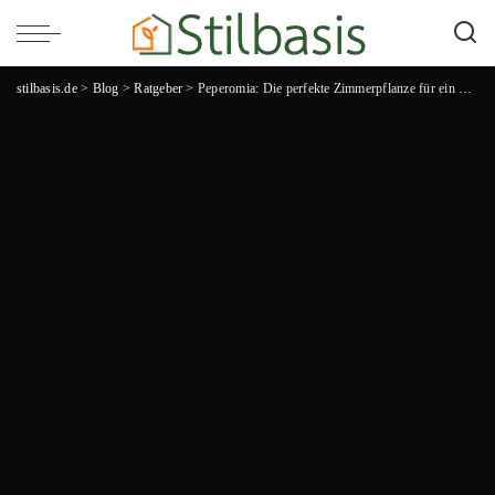
stilbasis.de
>
Blog
>
Ratgeber
>
Peperomia: Die perfekte Zimmerpflanze für ein grünes Zuhause