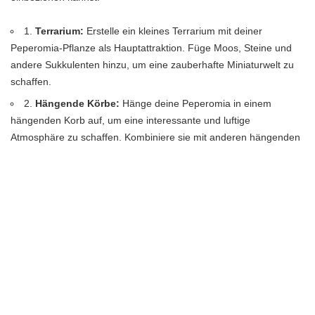
1.
Terrarium:
Erstelle ein kleines Terrarium mit deiner
Peperomia-Pflanze als Hauptattraktion. Füge Moos, Steine und
andere Sukkulenten hinzu, um eine zauberhafte Miniaturwelt zu
schaffen.
2.
Hängende Körbe:
Hänge deine Peperomia in einem
hängenden Korb auf, um eine interessante und luftige
Atmosphäre zu schaffen. Kombiniere sie mit anderen hängenden
Pflanzen für ein beeindruckendes Arrangement.
3.
Regaldekoration:
Stelle deine Peperomia auf ein Regal
und kombiniere sie mit anderen Zimmerpflanzen, um eine grüne
Oase zu schaffen. Achte darauf, verschiedene Höhen und
Texturen zu verwenden, um ein ansprechendes Arrangement zu
erzielen.
4.
Tischdekoration:
Platziere deine Peperomia in einem
dekorativen Topf auf dem Esstisch oder dem Couchtisch. Ergänze
sie mit Kerzen, Blumen oder anderen dekorativen Elementen, um