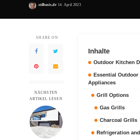
stilbasis.de
14. April 2023
Posted
by
SHARE ON
Inhalte
Outdoor Kitchen D
Essential Outdoor
Appliances
NÄCHSTEN
Grill Options
ARTIKEL LESEN
Gas Grills
Charcoal Grills
Refrigeration an