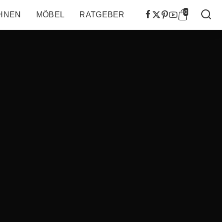
0
HNEN
MÖBEL
RATGEBER