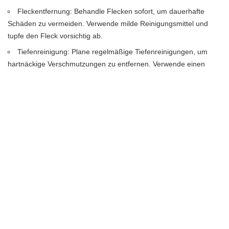
Fleckentfernung: Behandle Flecken sofort, um dauerhafte
Schäden zu vermeiden. Verwende milde Reinigungsmittel und
tupfe den Fleck vorsichtig ab.
Tiefenreinigung: Plane regelmäßige Tiefenreinigungen, um
hartnäckige Verschmutzungen zu entfernen. Verwende einen
Teppichreiniger oder lasse deinen Teppich von einem
professionellen Reinigungsservice reinigen.
Schutz vor Sonneneinstrahlung: Vermeide direkte
Sonneneinstrahlung auf deinem Teppich, um das Ausbleichen der
Farben zu verhindern.
Mit diesen einfachen Reinigungs- und Pflegetipps bleibt dein Otto-
Teppich in bestem Zustand und bereichert dein Zuhause mit
seiner frischen und lebendigen Ausstrahlung.
Häufig gestellte Fragen
Welche Arten von Teppichen sind im Otto Teppiche Sale