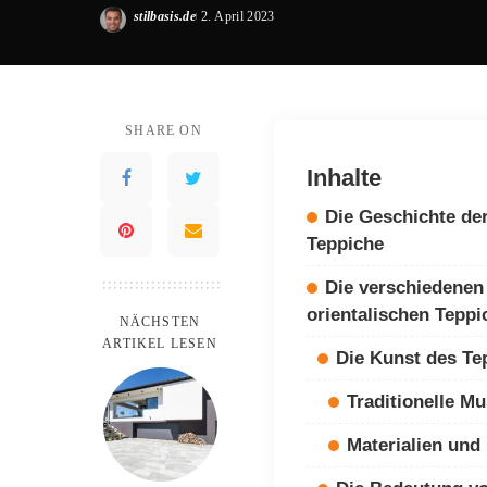
stilbasis.de
2. April 2023
Posted
by
SHARE ON
Inhalte
Die Geschichte der
Teppiche
Die verschiedenen
orientalischen Teppi
NÄCHSTEN
ARTIKEL LESEN
Die Kunst des Te
Traditionelle M
Materialien und