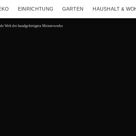
EKO
EINRICHTUNG
GARTEN
HAUSHALT & WO
nde Welt der handgefertigten Meisterwerke