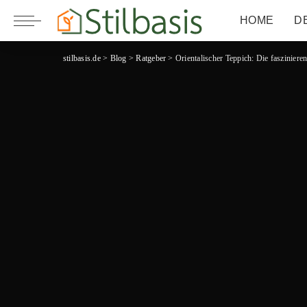
HOME
D
stilbasis.de
>
Blog
>
Ratgeber
>
Orientalischer Teppich: Die fasziniere