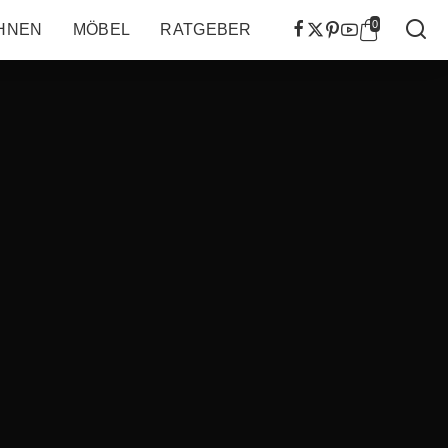
0
HNEN
MÖBEL
RATGEBER