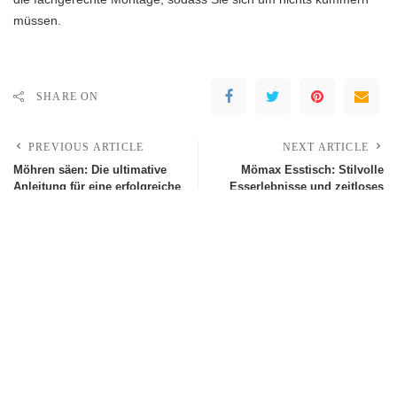
müssen.
SHARE ON
PREVIOUS ARTICLE
NEXT ARTICLE
Möhren säen: Die ultimative
Mömax Esstisch: Stilvolle
Anleitung für eine erfolgreiche
Esserlebnisse und zeitloses
Ernte
Design
Leave a Reply
Deine E-Mail-Adresse wird nicht veröffentlicht.
Erforderliche Felder sind
mit
*
markiert