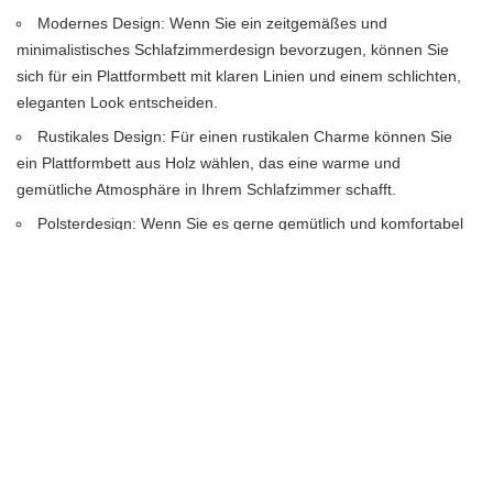
Modernes Design: Wenn Sie ein zeitgemäßes und
minimalistisches Schlafzimmerdesign bevorzugen, können Sie
sich für ein Plattformbett mit klaren Linien und einem schlichten,
eleganten Look entscheiden.
Rustikales Design: Für einen rustikalen Charme können Sie
ein Plattformbett aus Holz wählen, das eine warme und
gemütliche Atmosphäre in Ihrem Schlafzimmer schafft.
Polsterdesign: Wenn Sie es gerne gemütlich und komfortabel
haben, können Sie sich für ein Plattformbett mit gepolstertem
Kopfteil entscheiden. Dies verleiht Ihrem Schlafzimmer einen
Hauch von Luxus.
Unabhängig von Ihrem persönlichen Stil und Geschmack gibt es
sicherlich ein Plattformbett, das Ihren Vorlieben entspricht und
Ihrem Schlafzimmer einen individuellen Look verleiht. Vergiss
nicht, dass das Design des Bettes auch zu den anderen Möbeln
und der Farbpalette in deinem Schlafzimmer passen sollte, um
ein harmonisches Gesamtbild zu schaffen.