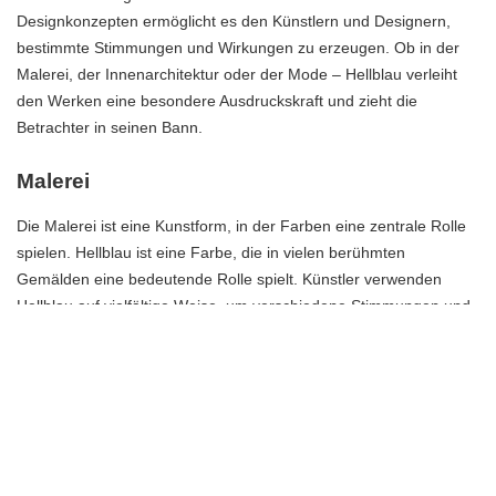
Designkonzepten ermöglicht es den Künstlern und Designern,
bestimmte Stimmungen und Wirkungen zu erzeugen. Ob in der
Malerei, der Innenarchitektur oder der Mode – Hellblau verleiht
den Werken eine besondere Ausdruckskraft und zieht die
Betrachter in seinen Bann.
Malerei
Die Malerei ist eine Kunstform, in der Farben eine zentrale Rolle
spielen. Hellblau ist eine Farbe, die in vielen berühmten
Gemälden eine bedeutende Rolle spielt. Künstler verwenden
Hellblau auf vielfältige Weise, um verschiedene Stimmungen und
Wirkungen zu erzeugen.
Eines der bekanntesten Gemälde, in denen Hellblau eine
herausragende Rolle spielt, ist „Die Sternennacht“ von Vincent
van Gogh. In diesem Meisterwerk verwendet van Gogh Hellblau,
um eine atmosphärische und traumhafte Stimmung zu erzeugen.
Die Sterne leuchten hellblau am Nachthimmel und verleihen dem