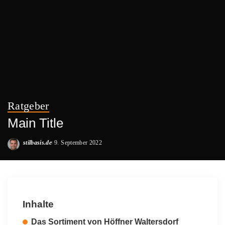
Ratgeber
Main Title
stilbasis.de
9. September 2022
Posted
by
Inhalte
Das Sortiment von Höffner Waltersdorf