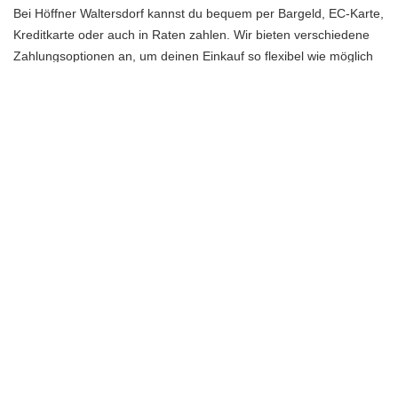
Bei Höffner Waltersdorf kannst du bequem per Bargeld, EC-Karte,
Kreditkarte oder auch in Raten zahlen. Wir bieten verschiedene
Zahlungsoptionen an, um deinen Einkauf so flexibel wie möglich
zu gestalten.
Bietet Höffner Waltersdorf auch Lieferung und Montage
an?
Ja, wir bieten eine Lieferung und Montage unserer Möbel an.
Unser erfahrenes Team liefert die Möbel zu dir nach Hause und
baut sie fachgerecht auf. Du musst dich um nichts kümmern und
kannst dich direkt über deine neuen Möbel freuen.
SHARE ON
PREVIOUS ARTICLE
NEXT ARTICLE
Aufbewahrungs-Chaos ade!
Auserkoren: Wie du das
Praktische Regale für deinen
perfekte Keyword für deinen