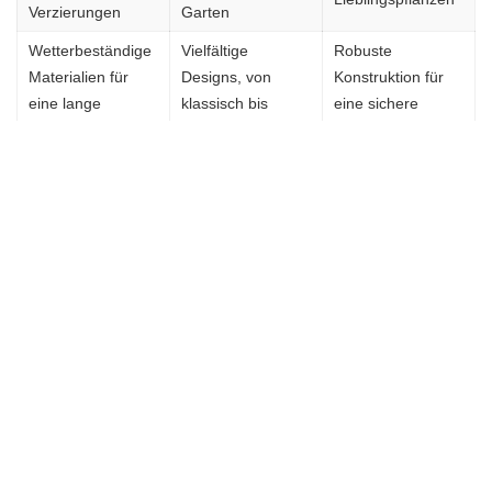
Verzierungen
Garten
Wetterbeständige
Vielfältige
Robuste
Materialien für
Designs, von
Konstruktion für
eine lange
klassisch bis
eine sichere
Haltbarkeit
modern
Platzierung
Einladende
Verleihen deinem
Perfekte
Nistplätze für
Garten
Ergänzung für
Vögel in deinem
Persönlichkeit und
deine blühenden
Garten
Charakter
Pflanzen
Mit Loberons Gartenakzenten kannst du deinen Garten in eine
zauberhafte und inspirierende Umgebung verwandeln. Erschaffe
eine idyllische Outdoor-Oase, in der du dich entspannen und die
Schönheit der Natur genießen kannst.
Häufig gestellte Fragen
Welche Art von Möbeln bietet Loberon an?