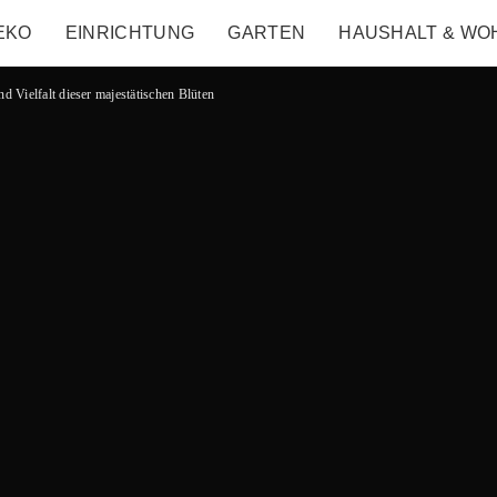
EKO
EINRICHTUNG
GARTEN
HAUSHALT & WO
 Vielfalt dieser majestätischen Blüten