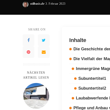
stilbasis.de
3. Februar 2023
Posted
by
SHARE ON
Inhalte
Die Geschichte de
Die Vielfalt der M
Immergrüne Magn
NÄCHSTEN
ARTIKEL LESEN
Subuntertitel1
Subuntertitel2
Laubabwerfende 
Pflege und Anbau 