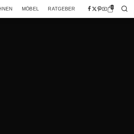
0
HNEN
MÖBEL
RATGEBER