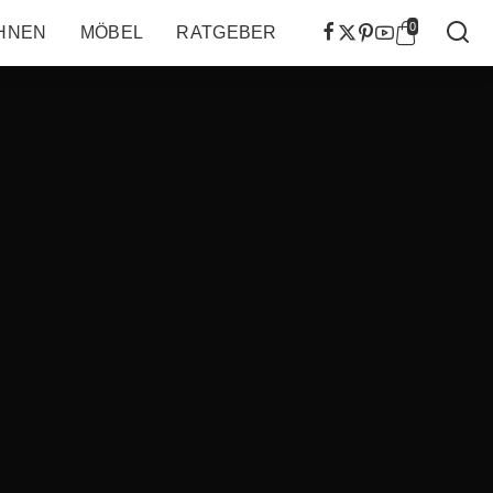
0
HNEN
MÖBEL
RATGEBER