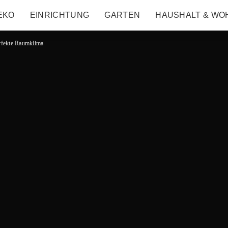
EKO
EINRICHTUNG
GARTEN
HAUSHALT & WO
erfekte Raumklima