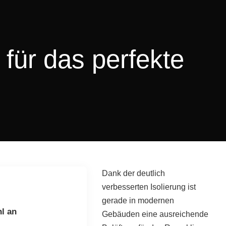
 für das perfekte
Dank der deutlich
verbesserten Isolierung ist
gerade in modernen
l an
Gebäuden eine ausreichende