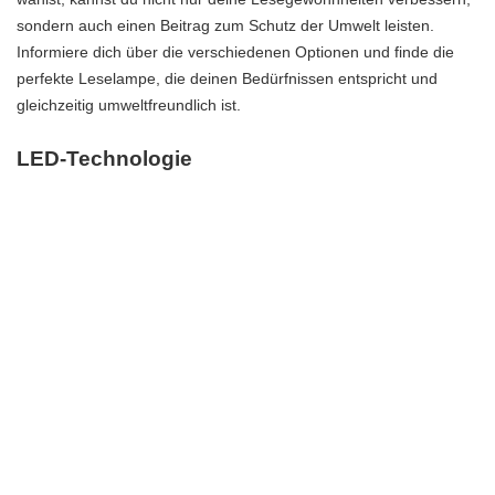
sondern auch einen Beitrag zum Schutz der Umwelt leisten.
Informiere dich über die verschiedenen Optionen und finde die
perfekte Leselampe, die deinen Bedürfnissen entspricht und
gleichzeitig umweltfreundlich ist.
LED-Technologie
Entdecke die Vorteile von LED-Lampen für Leselampen! LED-
Lampen sind äußerst energieeffizient und langlebig, was
bedeutet, dass du nicht nur Geld sparst, sondern auch die
Umwelt schonst. Darüber hinaus bieten LED-Lampen die
Möglichkeit, die Lichtfarbe und Helligkeit anzupassen. Du kannst
das Licht ganz nach deinen Vorlieben und Bedürfnissen
einstellen, um eine optimale Leseatmosphäre zu schaffen.
Nachhaltige Materialien
Nachhaltige Materialien spielen eine immer wichtigere Rolle bei
der Auswahl von Leselampen. Erfahre, welche